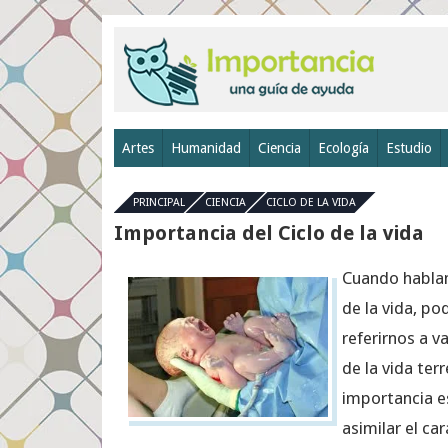
Artes
Humanidad
Ciencia
Ecología
Estudio
PRINCIPAL
CIENCIA
CICLO DE LA VIDA
Importancia del Ciclo de la vida
Cuando hablam
de la vida, p
referirnos a v
de la vida ter
importancia es
asimilar el c