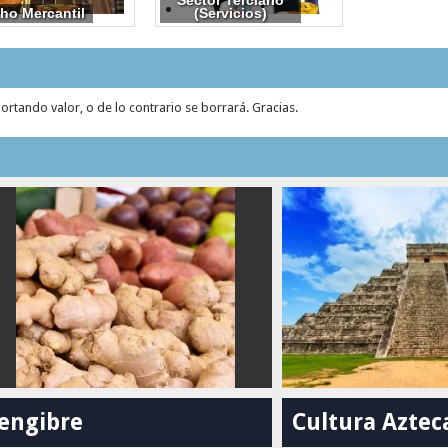
Sector Terciario
ho Mercantil
(Servicios)
tando valor, o de lo contrario se borrará. Gracias.
Jengibre
Cultura Aztec