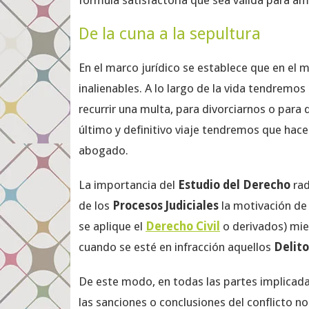
fórmula satisfactoria que sea válida para am
De la cuna a la sepultura
En el marco jurídico se establece que en el
inalienables. A lo largo de la vida tendremos
recurrir una multa, para divorciarnos o para
último y definitivo viaje tendremos que hac
abogado.
La importancia del
Estudio del Derecho
rad
de los
Procesos Judiciales
la motivación de 
se aplique el
Derecho Civil
o derivados) mie
cuando se esté en infracción aquellos
Delit
De este modo, en todas las partes implicad
las sanciones o conclusiones del conflicto no 