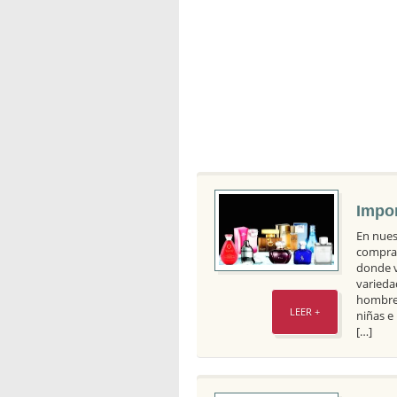
Impor
En nues
comprar
donde v
varieda
hombres
LEER +
niñas e 
[…]