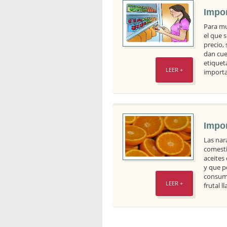
Impor
Para mu
el que 
precio,
dan cue
etiquet
LEER +
importa
Impor
Las nar
comesti
aceites
y que p
consumo
LEER +
frutal 