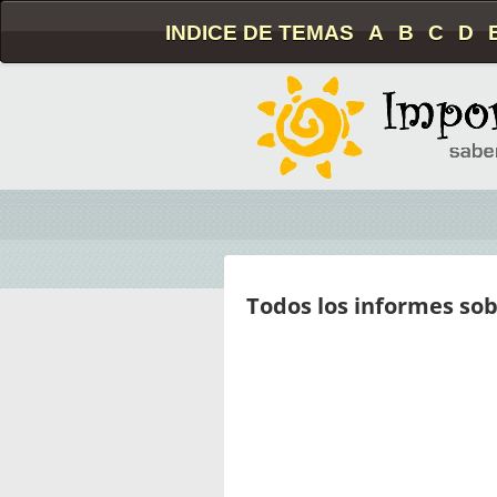
INDICE DE TEMAS
A
B
C
D
Todos los informes so