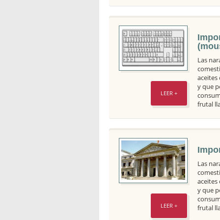
Impor
(mou
Las nar
comesti
aceites
y que p
LEER +
consumo
frutal 
Impor
Las nar
comesti
aceites
y que p
consumo
LEER +
frutal 