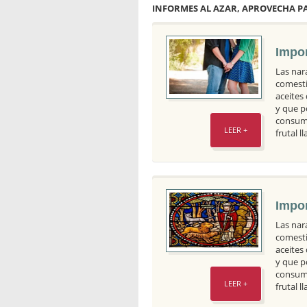
INFORMES AL AZAR, APROVECHA PA
Impor
Las nar
comesti
aceites
y que p
consumo
LEER +
frutal 
Impor
Las nar
comesti
aceites
y que p
consumo
LEER +
frutal 