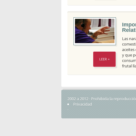
Impo
Rela
Las nar
comesti
aceites
y que p
LEER +
consumo
frutal 
2002 a 2012 · Prohibida la reproducció
Privacidad
·