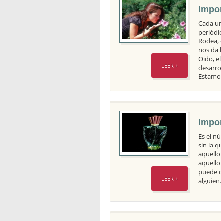
Impor
Cada un
periódi
Rodea, 
nos da l
Oido, el
LEER +
desarro
Estamo
Impor
Es el nú
sin la q
aquello
aquello
puede c
LEER +
alguien.