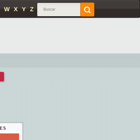
W
X
Y
Z
ES