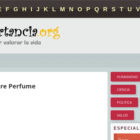
E
F
G
H
I
J
K
L
M
N
O
P
Q
R
S
T
U
V
HUMANIDAD
bre Perfume
CIENCIA
POLITICA
SALUD
ESPECIAL
Datos