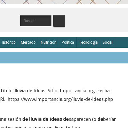
Histórico
Mercado
Nutrición
Política
Tecnología
Social
 Título: lluvia de Ideas. Sitio: Importancia.org. Fecha:
 URL: https://www.importancia.org/lluvia-de-ideas.php
 una sesión
de lluvia de ideas de
saparecen (o
de
berían
 veteranos o los novatos. En este tipo...