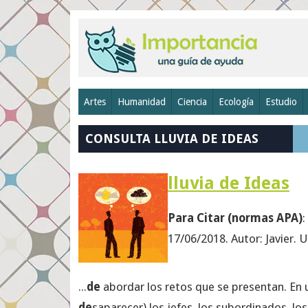
Artes
Humanidad
Ciencia
Ecología
Estudio
CONSULTA LLUVIA DE IDEAS
lluvia de Ideas
Para Citar (normas APA)
:
17/06/2018. Autor: Javier.
...
de
abordar los retos que se presentan. En
de
saparecer) los jefes, los subordinados, los