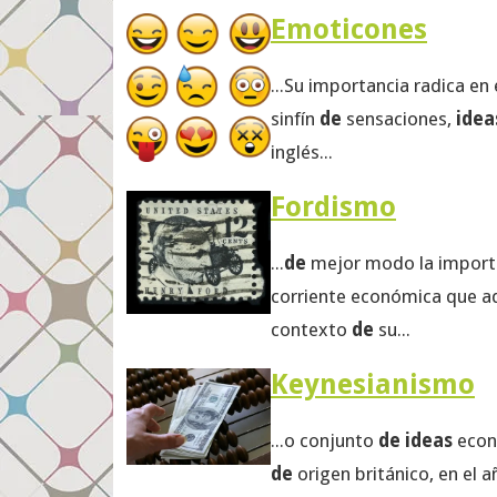
Emoticones
...Su importancia radica en
sinfín
de
sensaciones,
idea
inglés...
Fordismo
...
de
mejor modo la import
corriente económica que a
contexto
de
su...
Keynesianismo
...o conjunto
de ideas
econ
de
origen británico, en el 