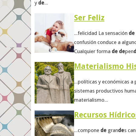
y
de
...
Ser Feliz
...felicidad La sensación
de
confusión conduce a algun
Cualquier forma
de de
pen
Materialismo Hi
...políticas y económicas a 
sistemas productivos hum
materialismo...
Recursos Hídrico
...compone
de
gran
de
s can