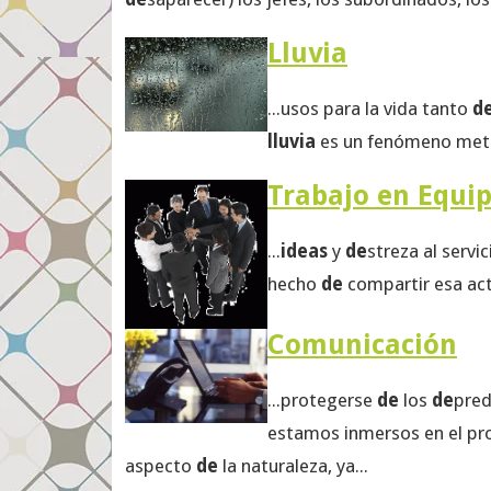
Lluvia
...usos para la vida tanto
d
lluvia
es un fenómeno meteo
Trabajo en Equi
...
ideas
y
de
streza al servi
hecho
de
compartir esa act
Comunicación
...protegerse
de
los
de
pred
estamos inmersos en el p
aspecto
de
la naturaleza, ya...