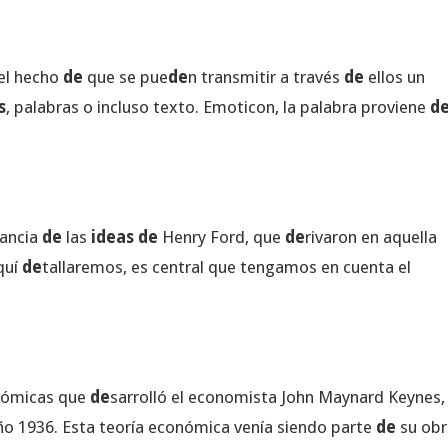
 el hecho
de
que se pue
de
n transmitir a través
de
ellos un
s
, palabras o incluso texto. Emoticon, la palabra proviene
d
ancia
de
las
ideas de
Henry Ford, que
de
rivaron en aquella
quí
de
tallaremos, es central que tengamos en cuenta el
ómicas que
de
sarrolló el economista John Maynard Keynes,
año 1936. Esta teoría económica venía siendo parte
de
su obr