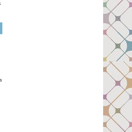
s
a
,