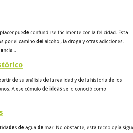
placer pue
de
confundirse fácilmente con la felicidad. Esta
os por el camino
de
l alcohol, la droga y otras adicciones.
de
ncia...
stórico
partir
de
su análisis
de
la realidad y
de
la historia
de
los
anos. A ese cúmulo
de ideas
se lo conoció como
s
tida
de
s
de
agua
de
mar. No obstante, esta tecnología sigu