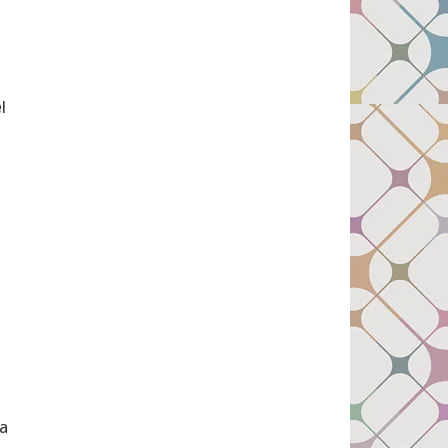
e
l
a