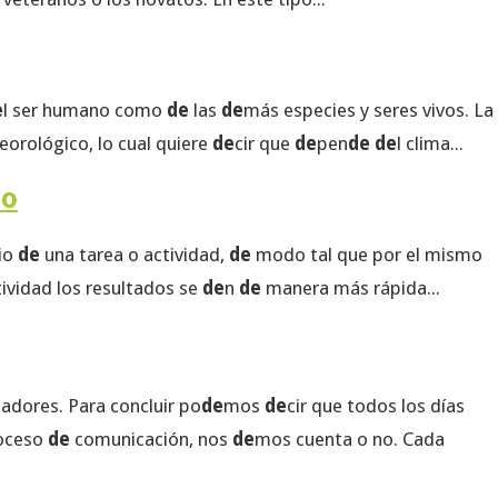
e
l ser humano como
de
las
de
más especies y seres vivos. La
rológico, lo cual quiere
de
cir que
de
pen
de de
l clima...
po
cio
de
una tarea o actividad,
de
modo tal que por el mismo
ividad los resultados se
de
n
de
manera más rápida...
adores. Para concluir po
de
mos
de
cir que todos los días
roceso
de
comunicación, nos
de
mos cuenta o no. Cada