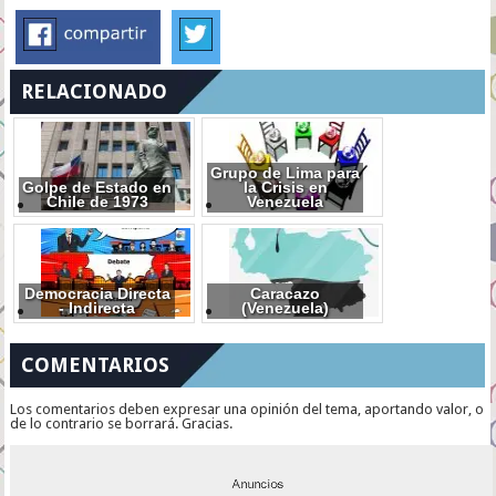
RELACIONADO
Grupo de Lima para
Golpe de Estado en
la Crisis en
Chile de 1973
Venezuela
Democracia Directa
Caracazo
- Indirecta
(Venezuela)
COMENTARIOS
Los comentarios deben expresar una opinión del tema, aportando valor, o
de lo contrario se borrará. Gracias.