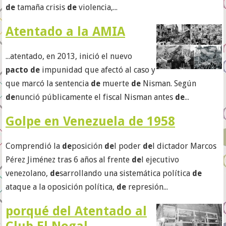
de
tamaña crisis
de
violencia,...
Atentado a la AMIA
...atentado, en 2013, inició el nuevo
pacto de
impunidad que afectó al caso y
que marcó la sentencia
de
muerte
de
Nisman. Según
de
nunció públicamente el fiscal Nisman antes
de
...
Golpe en Venezuela de 1958
Comprendió la
de
posición
de
l poder
de
l dictador Marcos
Pérez Jiménez tras 6 años al frente
de
l ejecutivo
venezolano,
de
sarrollando una sistemática política
de
ataque a la oposición política,
de
represión...
porqué del Atentado al