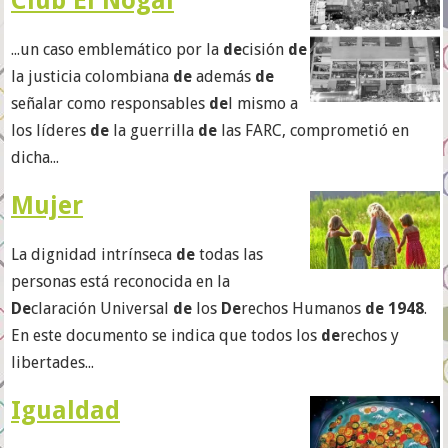
Club El Nogal
...un caso emblemático por la
de
cisión
de
la justicia colombiana
de
además
de
señalar como responsables
de
l mismo a
los líderes
de
la guerrilla
de
las FARC, comprometió en
dicha...
Mujer
La dignidad intrínseca
de
todas las
personas está reconocida en la
De
claración Universal
de
los
De
rechos Humanos
de 1948
.
En este documento se indica que todos los
de
rechos y
libertades...
Igualdad