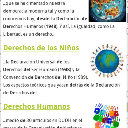
...que se ha cimentado nuestra
de
mocracia moderna tal y como la
conocemos hoy,
de
s
de
La
De
claración
de
De
rechos Humanos (
1948
). Y así, La igualdad, como La
Libertad, es un
de
recho...
Derechos de los Niños
...la
De
claración Universal
de
los
De
rechos
de
l Ser Humano (
1948
) y la
Convención
de De
rechos
de
l Niño (1989).
Los aspectos teóricos que yacen
de
trás
de
la
De
claración
de De
rechos
de
l...
Derechos Humanos
...medio
de
30 artículos en DUDH en el