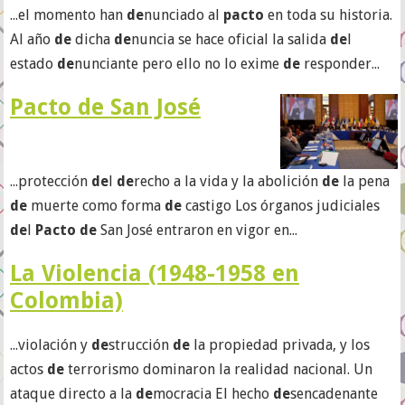
...el momento han
de
nunciado al
pacto
en toda su historia.
Al año
de
dicha
de
nuncia se hace oficial la salida
de
l
estado
de
nunciante pero ello no lo exime
de
responder...
Pacto de San José
...protección
de
l
de
recho a la vida y la abolición
de
la pena
de
muerte como forma
de
castigo Los órganos judiciales
de
l
Pacto de
San José entraron en vigor en...
La Violencia (1948-1958 en
Colombia)
...violación y
de
strucción
de
la propiedad privada, y los
actos
de
terrorismo dominaron la realidad nacional. Un
ataque directo a la
de
mocracia El hecho
de
sencadenante